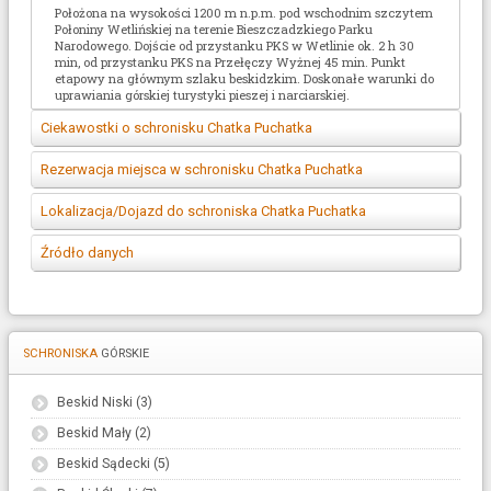
na podłodze
Położona na wysokości 1200 m n.p.m. pod wschodnim szczytem
Połoniny Wetlińskiej na terenie Bieszczadzkiego Parku
Świetlica/Jadalnia
Narodowego. Dojście od przystanku PKS w Wetlinie ok. 2 h 30
min, od przystanku PKS na Przełęczy Wyżnej 45 min. Punkt
Przechowalnia
etapowy na głównym szlaku beskidzkim. Doskonałe warunki do
bagażu
uprawiania górskiej turystyki pieszej i narciarskiej.
Wyporzyczalnia
brak
sprzętu
Ciekawostki o schronisku Chatka Puchatka
Możliwość
W schronisku nie ma wody bieżącej , ani pradu. Jest to idealne
rozpalenia ogniska
Rezerwacja miejsca w schronisku Chatka Puchatka
miejsce dla tzw "prawdziwych turystów". Zimą osobą nocującym
Zasięg sieci tel. w
udostępniane jest wc wewnątrz schroniska.
????
Telefon: 502 472 893
Lokalizacja/Dojazd do schroniska Chatka Puchatka
obrębie schroniska
Wi-Fi
brak
Koordynaty GPS: wkrotce
Źródło danych
Możliwość wzięcia
b/d
Opis dojścia wkrótce
psa/kota
Informacje dotyczące schroniskazostały uzyskane dzięki
portalowi
obiekty.pttk.pl
oraz
http://www.bieszczady.net.pl/chatkapuchatka/
SCHRONISKA
GÓRSKIE
Beskid Niski (3)
Beskid Mały (2)
Beskid Sądecki (5)