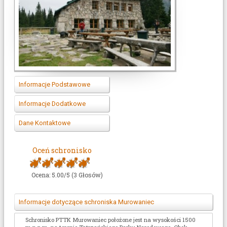
Informacje Podstawowe
Ilość miejsc
???
Informacje Dodatkowe
Zakres cen
36-49
Koordynaty GPS
kliknij
(zł)
Dane Kontaktowe
Gastronomia
Zniżki PTTK
Telefon
(18) 20 126 33
(ciepłe
posiłki)
Możliwość
Oceń schronisko
murowaniec@e-
???
E-mail
płatności kartą
tatry.pl
Sanitariaty
(WC,
Możliwość
www.murowaniec.e-
Ocena: 5.00/5 (3 Głosów)
WWW
prysznic)
wcześniejszej
tatry.pl/
rezerwacji
Pole namiotowe
brak
Informacje dotyczące schroniska Murowaniec
Możliwośc spania
brak
na podłodze
Schronisko PTTK Murowaniec położone jest na wysokości 1500