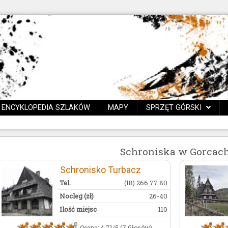
ENCYKLOPEDIA SZLAKÓW
MAPY
SPRZĘT GÓRSKI
Schroniska w Gorcac
Schronisko Turbacz
Tel.
(18) 266 77 80
Nocleg (zł)
26-40
Ilość miejsc
110
Ocena: 4.71/5 (7 Głosów)