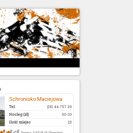
h
Schronisko Maciejowa
Tel.
(18) 44 757 29
Nocleg (zł)
30-33
Ilość miejsc
25
Ocena: 3.67/5 (3 Głosów)