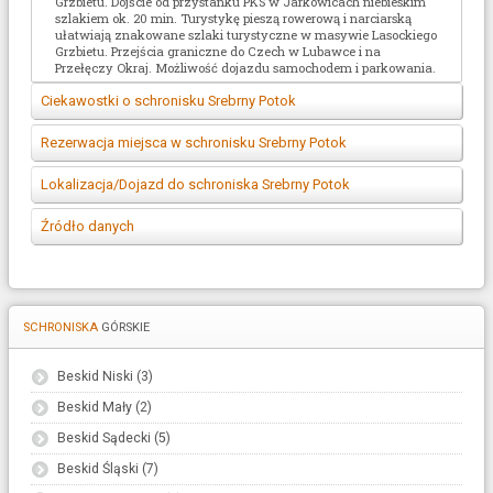
Grzbietu. Dojście od przystanku PKS w Jarkowicach niebieskim
Świetlica/Jadalnia
szlakiem ok. 20 min. Turystykę pieszą rowerową i narciarską
ułatwiają znakowane szlaki turystyczne w masywie Lasockiego
Przechowalnia
brak
Grzbietu. Przejścia graniczne do Czech w Lubawce i na
bagażu
Przełęczy Okraj. Możliwość dojazdu samochodem i parkowania.
Wyporzyczalnia
b/d
sprzętu
Ciekawostki o schronisku Srebrny Potok
Możliwość
b/d
wkrótce
rozpalenia ogniska
Rezerwacja miejsca w schronisku Srebrny Potok
Zasięg sieci tel. w
????
Telefon:(075) 742-66-11
Lokalizacja/Dojazd do schroniska Srebrny Potok
obrębie schroniska
Wi-Fi
b/d
Koordynaty GPS: wkrotce
Źródło danych
Możliwość wzięcia
b/d
opis dojscia wkrótce
psa/kota
Informacje dotyczące schroniskazostały uzyskane dzięki
portalowi
obiekty.pttk.pl
oraz
www.srebrnypotok.obitur.pl/
SCHRONISKA
GÓRSKIE
Beskid Niski (3)
Beskid Mały (2)
Beskid Sądecki (5)
Beskid Śląski (7)