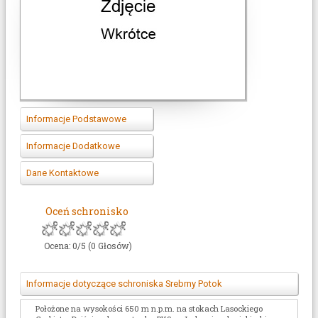
Informacje Podstawowe
Ilość miejsc
b/d
Informacje Dodatkowe
Zakres cen
od 10
Koordynaty GPS
wkrótce
(zł)
Dane Kontaktowe
Gastronomia
Zniżki PTTK
Telefon
(075) 742-66-11
(ciepłe
posiłki)
Możliwość
Oceń schronisko
E-mail
b/d
???
płatności kartą
Sanitariaty
WWW
www.srebrnypotok.obitur.pl/
(WC,
Możliwość
Ocena: 0/5 (0 Głosów)
prysznic)
wcześniejszej
rezerwacji
Pole namiotowe
b/d
Informacje dotyczące schroniska Srebrny Potok
Możliwośc spania
b/d
na podłodze
Położone na wysokości 650 m n.p.m. na stokach Lasockiego